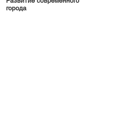
Развитие современного
города
Образование и педагогика
​​Медицина и здоровье
​Заманов И.Э., Волкова Е.А.