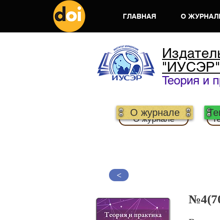
ГЛАВНАЯ
О ЖУРНАЛ
Издател
"ИУСЭР"
Теория и 
О журнале
Те
О журнале
Т
>
№4(70