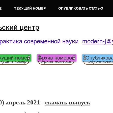
Е
ТЕКУЩИЙ НОМЕР
ОПУБЛИКОВАТЬ СТАТЬЮ
ьский центр
практика современной науки
modern-j@
кущий номер
Архив номеров
Опубликова
екущий номер
Архив номеров
Опубликова
) апрель 2021 -
скачать выпуск