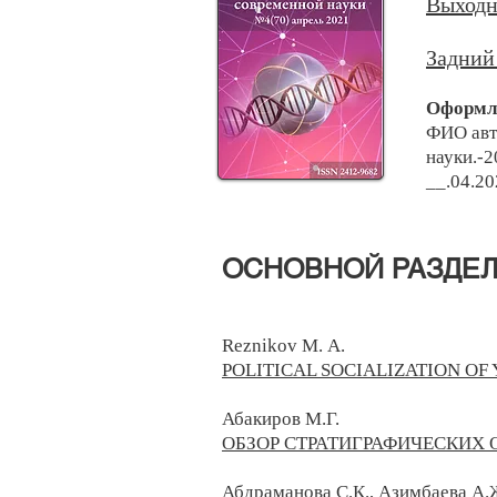
Выходн
Задний
Оформле
ФИО авто
науки.-2
__.04.20
​ОСНОВНОЙ РАЗДЕЛ(С
Reznikov M. А.
POLITICAL SOCIALIZATION OF
Абакиров М.Г.
ОБЗОР СТРАТИГРАФИЧЕСКИХ
Абдраманова С.К., Азимбаева А.