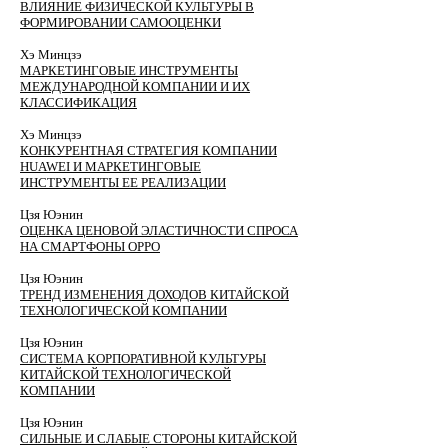
ВЛИЯНИЕ ФИЗИЧЕСКОЙ КУЛЬТУРЫ В
ФОРМИРОВАНИИ САМООЦЕНКИ
Хэ Минцзэ
МАРКЕТИНГОВЫЕ ИНСТРУМЕНТЫ
МЕЖДУНАРОДНОЙ КОМПАНИИ И ИХ
КЛАССИФИКАЦИЯ
Хэ Минцзэ
КОНКУРЕНТНАЯ СТРАТЕГИЯ КОМПАНИИ
HUAWEI И МАРКЕТИНГОВЫЕ
ИНСТРУМЕНТЫ ЕЕ РЕАЛИЗАЦИИ
Цзя Юэнин
ОЦЕНКА ЦЕНОВОЙ ЭЛАСТИЧНОСТИ СПРОСА
НА СМАРТФОНЫ ОРРО
Цзя Юэнин
ТРЕНД ИЗМЕНЕНИЯ ДОХОДОВ КИТАЙСКОЙ
ТЕХНОЛОГИЧЕСКОЙ КОМПАНИИ
Цзя Юэнин
СИСТЕМА КОРПОРАТИВНОЙ КУЛЬТУРЫ
КИТАЙСКОЙ ТЕХНОЛОГИЧЕСКОЙ
КОМПАНИИ
Цзя Юэнин
СИЛЬНЫЕ И СЛАБЫЕ СТОРОНЫ КИТАЙСКОЙ