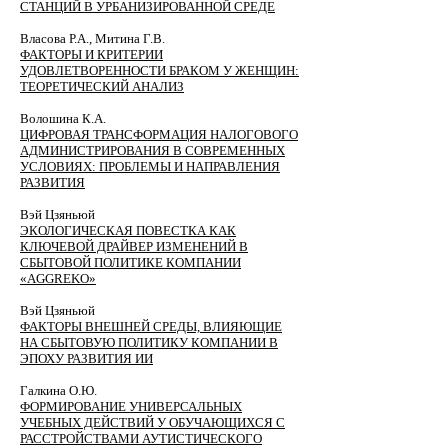
СТАНЦИЙ В УРБАНИЗИРОВАННОЙ СРЕДЕ
Власова Р.А., Митина Г.В.
ФАКТОРЫ И КРИТЕРИИ
УДОВЛЕТВОРЕННОСТИ БРАКОМ У ЖЕНЩИН:
ТЕОРЕТИЧЕСКИЙ АНАЛИЗ
Волошина К.А.
ЦИФРОВАЯ ТРАНСФОРМАЦИЯ НАЛОГОВОГО
АДМИНИСТРИРОВАНИЯ В СОВРЕМЕННЫХ
УСЛОВИЯХ: ПРОБЛЕМЫ И НАПРАВЛЕНИЯ
РАЗВИТИЯ
Вэй Цзяньюй
ЭКОЛОГИЧЕСКАЯ ПОВЕСТКА КАК
КЛЮЧЕВОЙ ДРАЙВЕР ИЗМЕНЕНИЙ В
СБЫТОВОЙ ПОЛИТИКЕ КОМПАНИИ
«AGGREKO»
Вэй Цзяньюй
ФАКТОРЫ ВНЕШНЕЙ СРЕДЫ, ВЛИЯЮЩИЕ
НА СБЫТОВУЮ ПОЛИТИКУ КОМПАНИИ В
ЭПОХУ РАЗВИТИЯ ИИ
Галкина О.Ю.
ФОРМИРОВАНИЕ УНИВЕРСАЛЬНЫХ
УЧЕБНЫХ ДЕЙСТВИЙ У ОБУЧАЮЩИХСЯ С
РАССТРОЙСТВАМИ АУТИСТИЧЕСКОГО