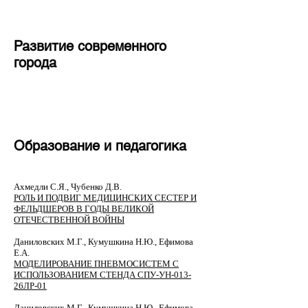
Развитие современного
города
Образование и педагогика
​Ахмедли С.Я., Чубенко Д.В.
РОЛЬ И ПОДВИГ МЕДИЦИНСКИХ СЕСТЕР И
ФЕЛЬДШЕРОВ В ГОДЫ ВЕЛИКОЙ
ОТЕЧЕСТВЕННОЙ ВОЙНЫ
Даниловских М.Г., Кумушкина Н.Ю., Ефимова
Е.А.
МОДЕЛИРОВАНИЕ ПНЕВМОСИСТЕМ С
ИСПОЛЬЗОВАНИЕМ СТЕНДА СПУ-УН-013-
26ЛР-01
Даниловских М.Г., Кумушкина Н.Ю., Ефимова