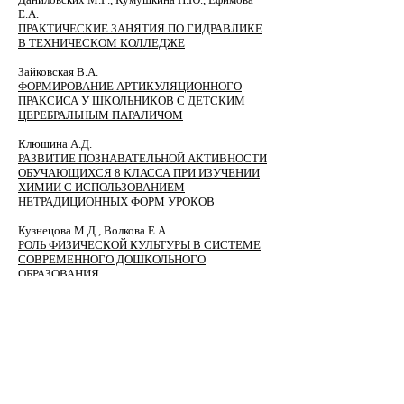
Е.А.
ПРАКТИЧЕСКИЕ ЗАНЯТИЯ ПО ГИДРАВЛИКЕ
В ТЕХНИЧЕСКОМ КОЛЛЕДЖЕ
Зайковская В.А.
ФОРМИРОВАНИЕ АРТИКУЛЯЦИОННОГО
ПРАКСИСА У ШКОЛЬНИКОВ С ДЕТСКИМ
ЦЕРЕБРАЛЬНЫМ ПАРАЛИЧОМ
Клюшина А.Д.
РАЗВИТИЕ ПОЗНАВАТЕЛЬНОЙ АКТИВНОСТИ
ОБУЧАЮЩИХСЯ 8 КЛАССА ПРИ ИЗУЧЕНИИ
ХИМИИ С ИСПОЛЬЗОВАНИЕМ
НЕТРАДИЦИОННЫХ ФОРМ УРОКОВ
Кузнецова М.Д., Волкова Е.А.
РОЛЬ ФИЗИЧЕСКОЙ КУЛЬТУРЫ В СИСТЕМЕ
СОВРЕМЕННОГО ДОШКОЛЬНОГО
ОБРАЗОВАНИЯ
Лаврова А.Г., Резвых М.Д.
ПРЕОДОЛЕНИЕ НЕГАТИВНОГО ВЛИЯНИЯ
ПЕДАГОГИЧЕСКОГО И РОДИТЕЛЬСКОГО
ПЕРФЕКЦИОНИЗМА НА ВЫЧИСЛИТЕЛЬНЫЕ
НАВЫКИ МЛАДШИХ ШКОЛЬНИКОВ
Сагитова А.А.
ТАМОЖЕННЫЙ КОНТРОЛЬ ТАМОЖЕННОЙ