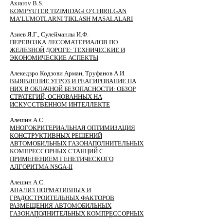
Axrarov B.S.
KOMPYUTER TIZIMIDAGI O‘CHIRILGAN
MA’LUMOTLARNI TIKLASH MASALALARI
Aзиев Я.Г., Сулейманлы И.Ф.
ПЕРЕВОЗКА ЛЕСОМАТЕРИАЛОВ ПО
ЖЕЛЕЗНОЙ ДОРОГЕ: ТЕХНИЧЕСКИЕ И
ЭКОНОМИЧЕСКИЕ АСПЕКТЫ
Алекедзро Кодзови Арман, Труфанов А.И.
ВЫЯВЛЕНИЕ УГРОЗ И РЕАГИРОВАНИЕ НА
НИХ В ОБЛАЧНОЙ БЕЗОПАСНОСТИ: ОБЗОР
СТРАТЕГИЙ, ОСНОВАННЫХ НА
ИСКУССТВЕННОМ ИНТЕЛЛЕКТЕ
Алешин А.С.
МНОГОКРИТЕРИАЛЬНАЯ ОПТИМИЗАЦИЯ
КОНСТРУКТИВНЫХ РЕШЕНИЙ
АВТОМОБИЛЬНЫХ ГАЗОНАПОЛНИТЕЛЬНЫХ
КОМПРЕССОРНЫХ СТАНЦИЙ С
ПРИМЕНЕНИЕМ ГЕНЕТИЧЕСКОГО
АЛГОРИТМА NSGA-II
Алешин А.
С.
АНАЛИЗ НОРМАТИВНЫХ И
ГРАДОСТРОИТЕЛЬНЫХ ФАКТОРОВ
РАЗМЕЩЕНИЯ АВТОМОБИЛЬНЫХ
ГАЗОНАПОЛНИТЕЛЬНЫХ КОМПРЕССОРНЫХ