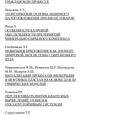
ГРАЖДАНСКОМ ПРОЦЕССЕ
Неколова А.А.
ТЕОРЕТИЧЕСКИЕ ОСНОВЫ АКЦИЗНОГО
НАЛОГООБЛОЖЕНИЯ ПРИ ВВОЗЕ ТОВАРОВ
Нури А.
ОСОБЕННОСТИ КАДРОВОЙ
ОБЕСПЕЧЕННОСТИ ПРЕДПРИЯТИЙ
МИНЕРАЛЬНО-СЫРЬЕВОГО КОМПЛЕКСА
Олейникова Л.С.
МОБИЛЬНОЕ ПРИЛОЖЕНИЕ КАК ЭЛЕМЕНТ
ЦИФРОВОЙ ЭКОСИСТЕМЫ СОВРЕМЕННОГО
ВУЗА
Равшанжонов Ф.Ш., Исмаилов Ш.Р., Махмудова
М.М., Назиров А.Ш.
ВИЗУАЛИЗАЦИЯ ПРОЦЕССОВ ФИЛЬТРАЦИИ
В НЕФТЯНЫХ ПЛАСТАХ НА ОСНОВЕ 2D И 3D
ГРАФИЧЕСКИХ МОДЕЛЕЙ
Романов Р.Р.
ПЕРСПЕКТИВЫ РАЗВИТИЯ КВАНТОВЫХ
ВЫЧИСЛЕНИЙ: ОТ НИСК К
ОТКАЗОУСТОЙЧИВЫМ СИСТЕМАМ
Садрутдинов Т.Р.