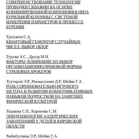
СОВЕРШЕНСТВОВАНИЕ ТЕХНОЛОГИИ
ПРОВОДКИ СКВАЖИН НА ОСНОВЕ
КОМБИНИРОВАННОЙ КОМПОНОВКИ НИЗА
БУРИЛЬНОЙ КОЛОННЫ С СИСТЕМОЙ
ИЗМЕРЕНИЯ ПАРАМЕТРОВ В ПРОЦЕССЕ
БУРЕНИЯ
Трохачев С.А.
КВАНТОВЫЙ ГЕНЕРАТОР СЛУЧАЙНЫХ
ЧИСЕЛ. ВЫБОР, ОБЗОР
Турова А.C., Дрозд М.Н.
ФАКТОРЫ, ВЛИЯЮЩИЕ НА ВЫБОР
ОРГАНИЗАЦИОННО ПРАВОВОЙ ФОРМЫ
СТРАХОВЫХ БРОКЕРОВ
Тухтаров Э.Р., Рахматуллин Д.Р., Шейко Г.А.
РОЛЬ СОРЕВНОВАТЕЛЬНО-ИГРОВОГО
МЕТОДА В РАЗВИТИИ КОММУНИКАТИВНЫХ
НАВЫКОВ ПОДРОСТКОВ НА ЗАНЯТИЯХ
ФИЗИЧЕСКОЙ КУЛЬТУРОЙ
Ушакова С.П., Карпенко С.М.
ЭПИДЕМИОЛОГИЯ АЛЛЕРГИЧЕСКИХ
ЗАБОЛЕВАНИЙ У ДЕТЕЙ В КИРОВСКОЙ
ОБЛАСТИ
Хабибуллина Э.Р., Шейко Г.А.