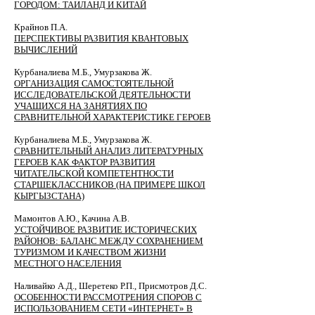
ГОРОДОМ: ТАИЛАНД И КИТАЙ
Крайнов П.А.
ПЕРСПЕКТИВЫ РАЗВИТИЯ КВАНТОВЫХ
ВЫЧИСЛЕНИЙ
Курбаналиева М.Б., Умурзакова Ж.
ОРГАНИЗАЦИЯ САМОСТОЯТЕЛЬНОЙ
ИССЛЕДОВАТЕЛЬСКОЙ ДЕЯТЕЛЬНОСТИ
УЧАЩИХСЯ НА ЗАНЯТИЯХ ПО
СРАВНИТЕЛЬНОЙ ХАРАКТЕРИСТИКЕ ГЕРОЕВ
Курбаналиева М.Б., Умурзакова Ж.
СРАВНИТЕЛЬНЫЙ АНАЛИЗ ЛИТЕРАТУРНЫХ
ГЕРОЕВ КАК ФАКТОР РАЗВИТИЯ
ЧИТАТЕЛЬСКОЙ КОМПЕТЕНТНОСТИ
СТАРШЕКЛАССНИКОВ (НА ПРИМЕРЕ ШКОЛ
КЫРГЫЗСТАНА)
Мамонтов А.Ю., Качина А.В.
УСТОЙЧИВОЕ РАЗВИТИЕ ИСТОРИЧЕСКИХ
РАЙОНОВ: БАЛАНС МЕЖДУ СОХРАНЕНИЕМ
ТУРИЗМОМ И КАЧЕСТВОМ ЖИЗНИ
МЕСТНОГО НАСЕЛЕНИЯ
Наливайко А.Д., Шеретеко Р.П., Присмотров Д.С.
ОСОБЕННОСТИ РАССМОТРЕНИЯ СПОРОВ С
ИСПОЛЬЗОВАНИЕМ СЕТИ «ИНТЕРНЕТ» В