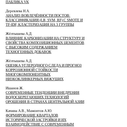
ПАБЛИКА VK
Деревлева Н.А.
АНАЛИЗ ВОВЛЕЧЁННОСТИ ПОСТОВ:
КЛАССИФИКАЦИЯ (LR, SVM, RF) С SMOTE И
TF-IDF, КЛАСТЕРИЗАЦИЯ НА 3 ГРУППЫ
Жёлтышева А.Д.
ВЛИЯНИЕ КАРБОНИЗАЦИИ НА СТРУКТУРУ И
СВОЙСТВА КОМПОЗИЦИОННЫХ ЦЕМЕНТОВ
С ВЫСОКИМ СОДЕРЖАНИЕМ
ТЕХНОГЕННЫХ ДОБАВОК
Жёлтышева А.Д.
ОЦЕНКА УГЛЕРОДНОГО СЛЕДА И ПРОГНОЗ
КОРРОЗИОННОЙ СТОЙКОСТИ
МНОГОКОМПОНЕНТНЫХ
НИЗКОКЛИНКЕРНЫХ ВЯЖУЩИХ
Ишанов Ж.
СОВРЕМЕННЫЕ ТЕНДЕНЦИИ ВНЕДРЕНИЯ
ВОДОСБЕРЕГАЮЩИХ ТЕХНОЛОГИЙ
ОРОШЕНИЯ В СТРАНАХ ЦЕНТРАЛЬНОЙ АЗИИ
Качина А.В., Мамонтов А.Ю.
ФОРМИРОВАНИЕ КВАРТАЛОВ
ИСТОРИЧЕСКОЙ ЗАСТРОЙКИ И ИХ
ВЗАИМОДЕЙСТВИЕ С СОВРЕМЕННЫМ