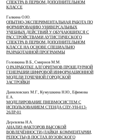
СПЕКТРА В ПЕРВОМ ДОПОЛНИТЕЛЬНОМ
КЛАССЕ
Галкина О.Ю.
ОПЫТНО-ЭКСПЕРИМЕНТАЛЬНАЯ РАБОТА ПО
ФОРМИРОВАНИЮ УНИВЕРСАЛЬНЫХ
УЧЕБНЫХ ДЕЙСТВИЙ У ОБУЧАЮЩИХСЯ С
РАССТРОЙСТВАМИ АУТИСТИЧЕСКОГО
СПЕКТРА В ПЕРВОМ ДОПОЛНИТЕЛЬНОМ
КЛАССЕ НА ОСНОВЕ СПЕЦИАЛЬНО
РАЗРАБОТАННОЙ ПРОГРАММЫ
Головкина В.Б., Смирнов М.М.
О РАЗРАБОТКЕ АЛГОРИТМОВ ПРОЦЕДУРНОЙ
ГЕНЕРАЦИИ ЦИФРОВОЙ ИНФОРМАЦИОННОЙ
МОДЕЛИ ТОЧЕЧНОЙ ГОРОДСКОЙ
ЗАСТРОЙКИ
Даниловских М.Г., Кумушкина Н.Ю., Ефимова
Е.А.
МОДЕЛИРОВАНИЕ ПНЕВМОСИСТЕМ С
ИСПОЛЬЗОВАНИЕМ СТЕНДА СПУ-УН-013-
26ЛР-01
Деревлева Н.А.
АНАЛИЗ ФАКТОРОВ ВЫСОКОЙ
ВОВЛЕЧЁННОСТИ (ЛАЙКИ, КОММЕНТАРИИ,
РЕПОСТЫ) В ПОСТАХ ВУЗОВСКОГО