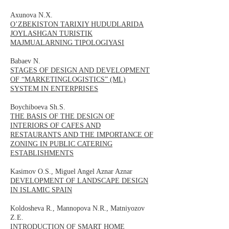
Axunova N.X.
O’ZBEKISTON TARIXIY HUDUDLARIDA
JOYLASHGAN TURISTIK
MAJMUALARNING TIPOLOGIYASI
Babaev N.
STAGES OF DESIGN AND DEVELOPMENT
OF “MARKETINGLOGISTICS” (ML)
SYSTEM IN ENTERPRISES
Boychiboeva Sh.S.
THE BASIS OF THE DESIGN OF
INTERIORS OF CAFES AND
RESTAURANTS AND THE IMPORTANCE OF
ZONING IN PUBLIC CATERING
ESTABLISHMENTS
Kasimov О.S., Miguel Angel Aznar Aznar
DEVELOPMENT OF LANDSCAPE DESIGN
IN ISLAMIC SPAIN
Koldosheva R., Mannopova N.R., Matniyozov
Z.Е.
INTRODUCTION OF SMART HOME