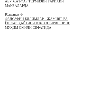
АБУ ЖАЪФАР ТЕРМИЗИЙ ТАРИХИЙ
МАНБАЛАРДА
Юлдашев Ф.
ФАЛСАФИЙ БИЛИМЛАР - ЖАМИЯТ ВА
ЁШЛАР ҲАЁТИНИ ЮКСАЛТИРИШНИНГ
МУҲИМ ОМИЛИ СИФАТИДА