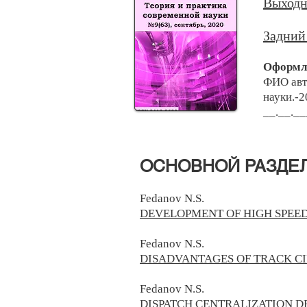
Выходн
Задний
Оформле
ФИО авто
науки.-2
__.__.__
​ОСНОВНОЙ РАЗДЕЛ(
Fedanov N.S.
DEVELOPMENT OF HIGH SPEE
Fedanov N.S.
DISADVANTAGES OF TRACK CI
Fedanov N.S.
DISPATCH CENTRALIZATION D