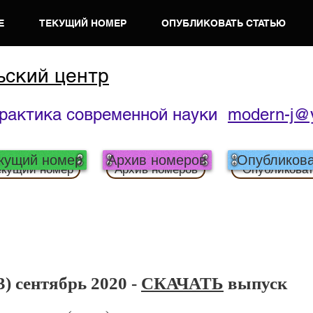
Е
ТЕКУЩИЙ НОМЕР
ОПУБЛИКОВАТЬ СТАТЬЮ
ьский центр
практика современной науки
modern-j@
кущий номер
Архив номеров
Опубликова
екущий номер
Архив номеров
Опубликова
) сентябрь 2020 -
СКАЧАТЬ
выпуск