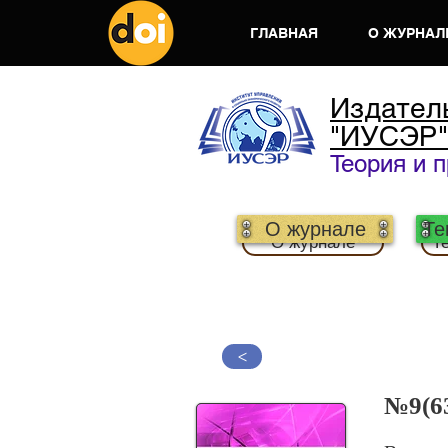
ГЛАВНАЯ
О ЖУРНАЛ
Издател
"ИУСЭР"
Теория и 
О журнале
Те
О журнале
Т
>
№9(63