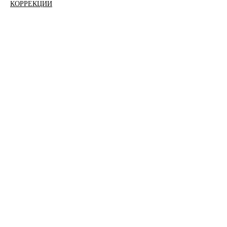
КОРРЕКЦИИ
​​Медицина и здоровье
Физика и астрономия