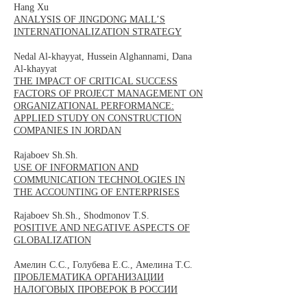
Hang Xu
ANALYSIS OF JINGDONG MALL’S
INTERNATIONALIZATION STRATEGY
Nedal Al-khayyat, Hussein Alghannami, Dana
Al-khayyat
THE IMPACT OF CRITICAL SUCCESS
FACTORS OF PROJECT MANAGEMENT ON
ORGANIZATIONAL PERFORMANCE:
APPLIED STUDY ON CONSTRUCTION
COMPANIES IN JORDAN
Rajaboev Sh.Sh.
USE OF INFORMATION AND
COMMUNICATION TECHNOLOGIES IN
THE ACCOUNTING OF ENTERPRISES
Rajaboev Sh.Sh., Shodmonov T.S.
POSITIVE AND NEGATIVE ASPECTS OF
GLOBALIZATION
Амелин С.С., Голубева Е.С., Амелина Т.С.
ПРОБЛЕМАТИКА ОРГАНИЗАЦИИ
НАЛОГОВЫХ ПРОВЕРОК В РОССИИ